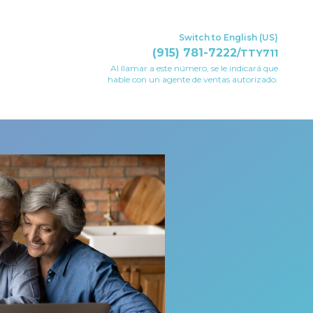
Switch to English (US)
(915) 781-7222
/TTY711
Al llamar a este número, se le indicará que
hable con un agente de ventas autorizado.