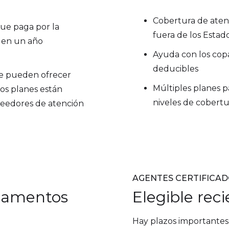
Cobertura de ate
que paga por la
fuera de los Estad
 en un año
Ayuda con los copa
deducibles
e pueden ofrecer
Múltiples planes pa
los planes están
niveles de cobertu
eedores de atención
AGENTES CERTIFICA
camentos
Elegible re
Hay plazos importante