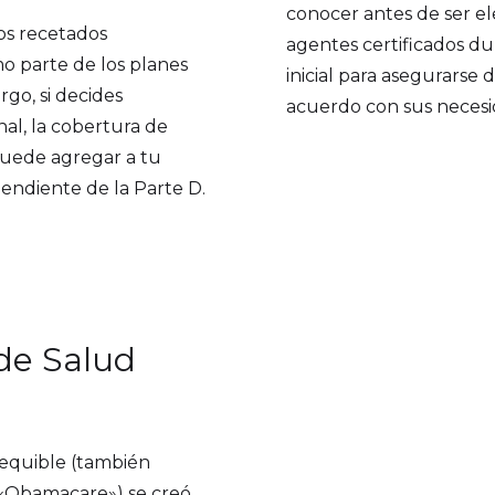
conocer antes de ser el
os recetados
agentes certificados du
o parte de los planes
inicial para asegurarse 
go, si decides
acuerdo con sus necesi
nal, la cobertura de
uede agregar a tu
ndiente de la Parte D.
de Salud
sequible (también
«Obamacare») se creó