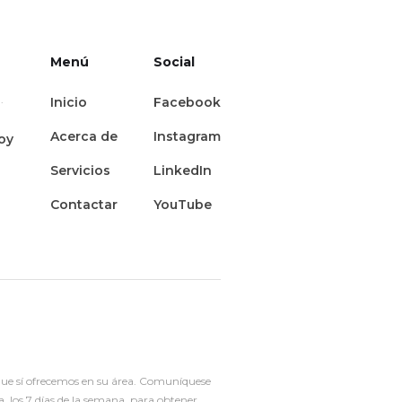
Menú
Social
.
Inicio
Facebook
Acerca de
Instagram
oy
Servicios
LinkedIn
Contactar
YouTube
 que sí ofrecemos en su área. Comuníquese
 los 7 días de la semana, para obtener